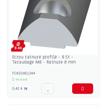
Ecrou rainuré profilé - 8 St -
Taraudage M8 - Rainure 8 mm
FIXE08E1244
en stock
0,42 €
ht