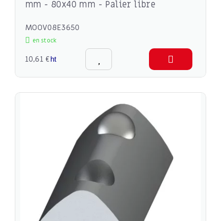
mm - 80x40 mm - Palier libre
MOOV08E3650
en stock
10,61 €
ht