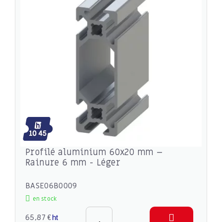
Profilé aluminium 60x20 mm –
Rainure 6 mm - Léger
BASE06B0009
en stock
65,87 €
ht