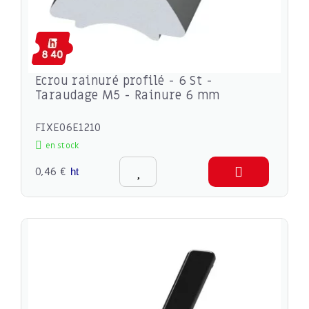
Ecrou rainuré profilé - 6 St -
Taraudage M5 - Rainure 6 mm
FIXE06E1210
en stock
0,46 €
ht