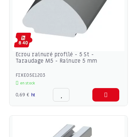
Ecrou rainuré profilé - 5 St -
Taraudage M5 - Rainure 5 mm
FIXE05E1203
en stock
0,69 €
ht