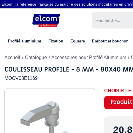
Elcom : la référence française du marché des solutions modulaires en profil
Profilé aluminium
Fixation
Equerre
Embout et bouchon
Accueil
Catalogue
Accessoires pour Profilé Aluminium
COULISSEAU PROFILÉ - 8 MM - 80X40 MM
MOOV08E1169
CHOISIR L
Produit
20,8