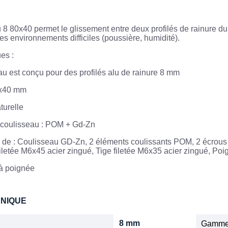
 8 80x40 permet le glissement entre deux profilés de rainure du 
 environnements difficiles (poussière, humidité).
ues :
u est conçu pour des profilés alu de rainure 8 mm
0x40 mm
turelle
 coulisseau : POM + Gd-Zn
 de : Coulisseau GD-Zn, 2 éléments coulissants POM, 2 écrous M
filetée M6x45 acier zingué, Tige filetée M6x35 acier zingué, Po
 à poignée
HNIQUE
8 mm
Gamm