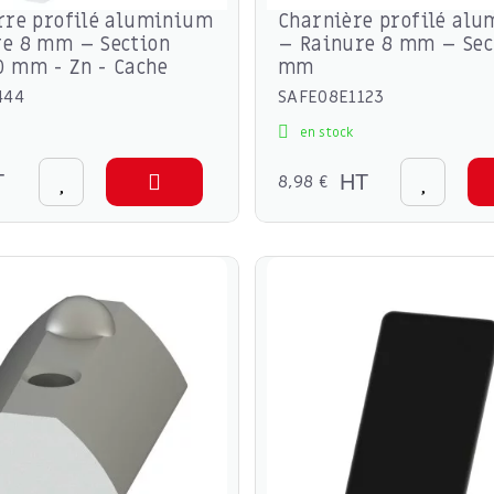
rre profilé aluminium
Charnière profilé al
re 8 mm – Section
– Rainure 8 mm – Sec
 mm - Zn - Cache
mm
444
SAFE08E1123
en stock
T
8,98 €
HT