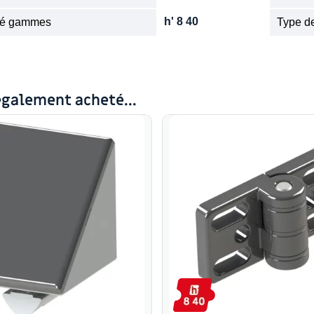
h' 8 40
ité gammes
Type de
également acheté...