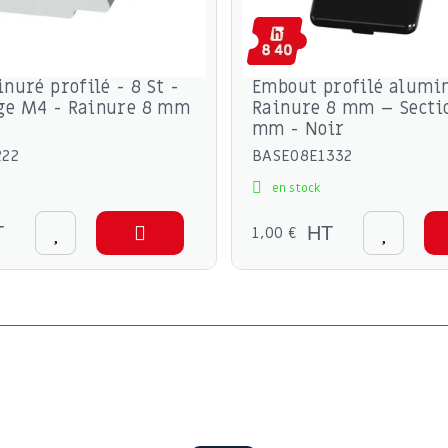
inuré profilé - 8 St -
Embout profilé alumi
ge M4 - Rainure 8 mm
Rainure 8 mm – Secti
mm - Noir
222
BASE08E1332
en stock
T
1,00 €
HT