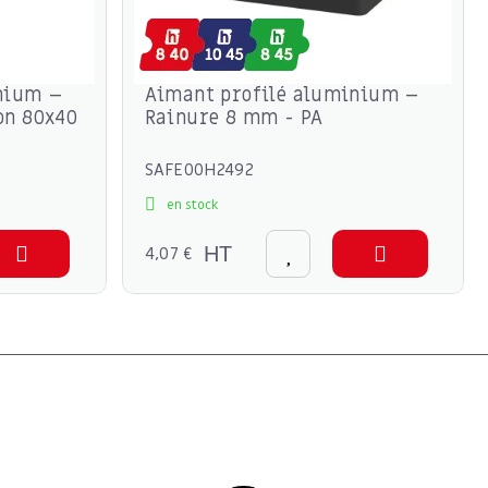
nium –
Aimant profilé aluminium –
on 80x40
Rainure 8 mm - PA
SAFE00H2492
en stock
4,07 €
HT