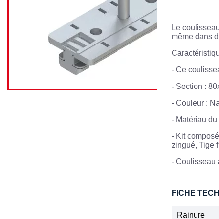
Le coulisseau
même dans des
Caractéristiq
-
Ce coulissea
- Section : 8
-
Couleur : Na
-
Matériau du
- Kit composé
zingué, Tige 
- Coulisseau
FICHE TEC
Rainure