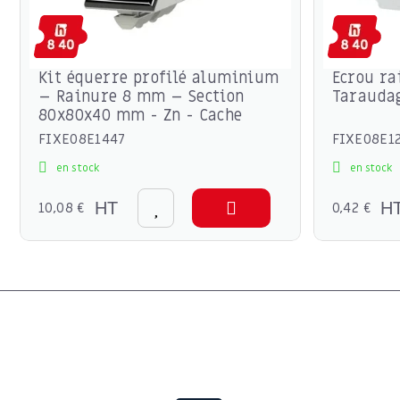
Kit équerre profilé aluminium
Ecrou ra
– Rainure 8 mm – Section
Tarauda
80x80x40 mm - Zn - Cache
FIXE08E1447
FIXE08E1
en stock
en stock
10,08 €
HT
0,42 €
H