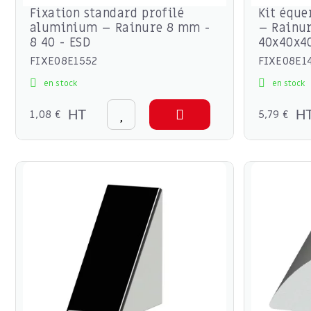
Fixation standard profilé
Kit éque
aluminium – Rainure 8 mm -
– Rainu
8 40 - ESD
40x40x40
FIXE08E1552
FIXE08E1
en stock
en stock
1,08 €
HT
5,79 €
H