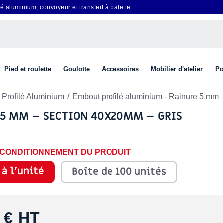
é aluminium, convoyeur et transfert à palette
Pied et roulette
Goulotte
Accessoires
Mobilier d'atelier
Po
 Profilé Aluminium
Embout profilé aluminium - Rainure 5 mm
 5 MM – SECTION 40X20MM – GRIS
E CONDITIONNEMENT DU PRODUIT
 à l'unité
Boîte de 100 unités
 €
HT