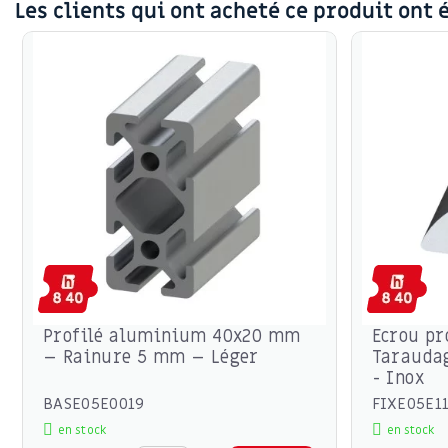
Les clients qui ont acheté ce produit ont 
Profilé aluminium 40x20 mm
Ecrou pro
– Rainure 5 mm – Léger
Tarauda
- Inox
BASE05E0019
FIXE05E1
en stock
en stock