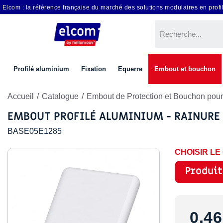
Elcom : la référence française du marché des solutions modulaires en profil
Profilé aluminium
Fixation
Equerre
Embout et bouchon
Accueil
Catalogue
Embout de Protection et Bouchon pour
EMBOUT PROFILÉ ALUMINIUM - RAINURE
BASE05E1285
CHOISIR L
Produit
0,46