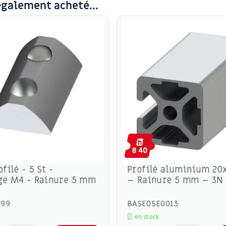
également acheté...
filé - 5 St -
Profilé aluminium 2
ge M4 - Rainure 5 mm
– Rainure 5 mm – 3N 
199
BASE05E0013
en stock