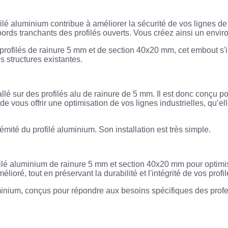
lé aluminium contribue à améliorer la sécurité de vos lignes de 
 bords tranchants des profilés ouverts. Vous créez ainsi un envi
ofilés de rainure 5 mm et de section 40x20 mm, cet embout s'insta
s structures existantes.
é sur des profilés alu de rainure de 5 mm. Il est donc conçu pour
e vous offrir une optimisation de vos lignes industrielles, qu’
émité du profilé aluminium. Son installation est très simple.
ilé aluminium de rainure 5 mm et section 40x20 mm pour optimiser
lioré, tout en préservant la durabilité et l'intégrité de vos prof
inium, conçus pour répondre aux besoins spécifiques des profes