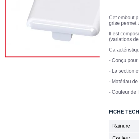
Cet embout pr
grise permet u
Il est compos
(variations de
Caractéristiq
-
Conçu pour d
-
La section 
-
Matériau de 
-
Couleur de l
FICHE TEC
Rainure
Couleur