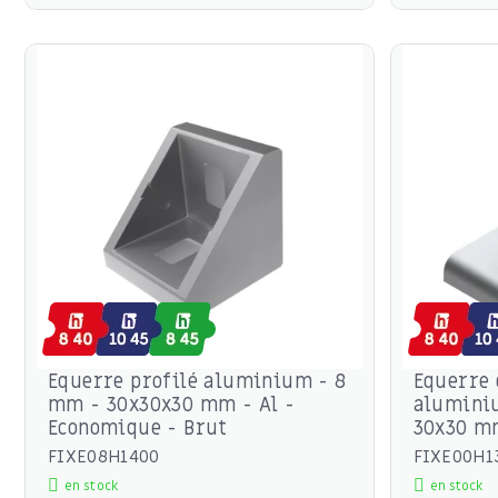
Equerre profilé aluminium - 8
Equerre 
mm - 30x30x30 mm - Al -
aluminiu
Economique - Brut
30x30 m
FIXE08H1400
FIXE00H1
en stock
en stock