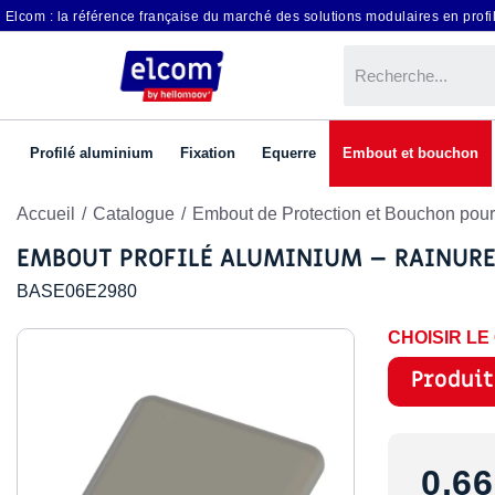
Elcom : la référence française du marché des solutions modulaires en profil
Profilé aluminium
Fixation
Equerre
Embout et bouchon
Accueil
Catalogue
Embout de Protection et Bouchon pour
EMBOUT PROFILÉ ALUMINIUM – RAINURE
BASE06E2980
CHOISIR L
Produit
0,66