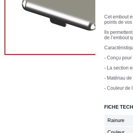
Cet embout es
points de vos 
Ils permetten
de l’embout q
Caractéristiq
-
Conçu pour 
-
La section 
-
Matériau de 
-
Couleur de l
FICHE TEC
Rainure
Couleur