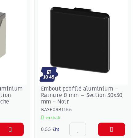
luminium
Embout profilé aluminium –
tion
Rainure 8 mm – Section 30x30
ache
mm - Noir
BASE08B1155
en stock
0,55 €
ht