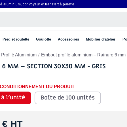
é aluminium, convoyeur et transfert à palette
Pied et roulette
Goulotte
Accessoires
Mobilier d'atelier
Po
 Profilé Aluminium
Embout profilé aluminium – Rainure 6 mm 
 6 MM – SECTION 30X30 MM - GRIS
E CONDITIONNEMENT DU PRODUIT
 à l'unité
Boîte de 100 unités
 €
HT