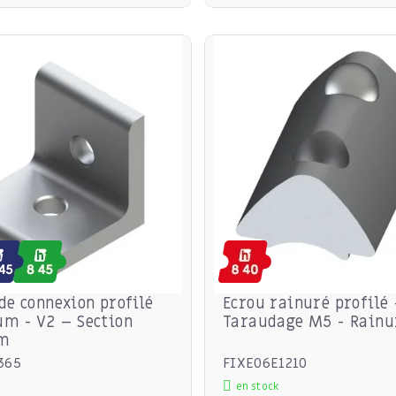
de connexion profilé
Ecrou rainuré profilé 
m - V2 – Section
Taraudage M5 - Rain
m
365
FIXE06E1210
en stock