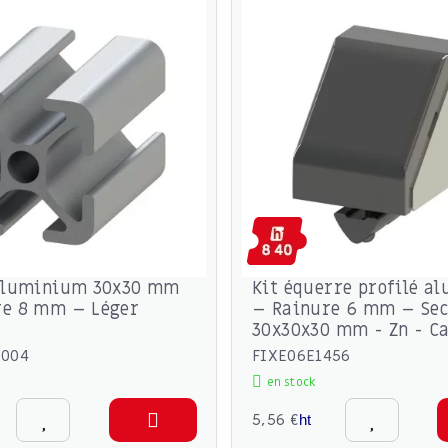
 aluminium 30x30 mm
Kit équerre profilé a
re 8 mm – Léger
– Rainure 6 mm – Sec
30x30x30 mm - Zn - C
0004
FIXE06E1456
en stock
5,56 €
ht