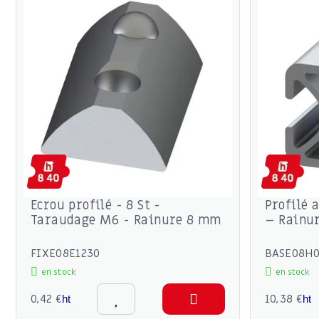
Ecrou profilé - 8 St -
Profilé
Taraudage M6 - Rainure 8 mm
– Rainu
FIXE08E1230
BASE08H
en stock
en stock
0,42 €
10,38 €
ht
ht