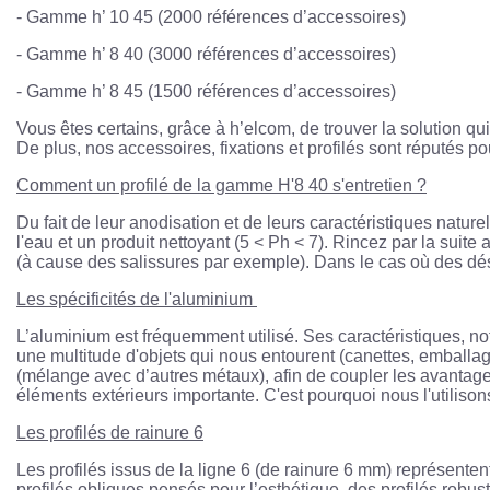
- Gamme h’ 10 45 (2000 références d’accessoires)
- Gamme h’ 8 40 (3000 références d’accessoires)
- Gamme h’ 8 45 (1500 références d’accessoires)
Vous êtes certains, grâce à h’elcom, de trouver la solution qu
De plus, nos accessoires, fixations et profilés sont réputés po
Comment un profilé de la gamme H'8 40 s'entretien ?
Du fait de leur anodisation et de leurs caractéristiques natur
l'eau et un produit nettoyant (5 < Ph < 7). Rincez par la suite
(à cause des salissures par exemple). Dans le cas où des désag
Les spécificités de l'aluminium
L’aluminium est fréquemment utilisé. Ses caractéristiques, n
une multitude d'objets qui nous entourent (canettes, emballage
(mélange avec d’autres métaux), afin de coupler les avantage
éléments extérieurs importante. C'est pourquoi nous l'utilison
Les profilés de rainure 6
Les profilés issus de la ligne 6 (de rainure 6 mm) représenten
profilés obliques pensés pour l’esthétique, des profilés robust