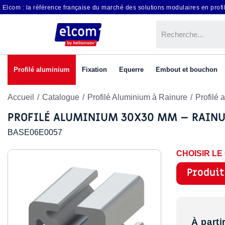
Elcom : la référence française du marché des solutions modulaires en profil
Profilé aluminium
Fixation
Equerre
Embout et bouchon
Accueil
Catalogue
Profilé Aluminium à Rainure
Profilé
PROFILÉ ALUMINIUM 30X30 MM – RAINU
BASE06E0057
CHOISIR L
Produit
À parti