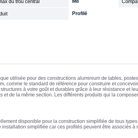
M8
ax du trou central
Compat
Profilé
duit
ique utilisée pour des constructions aluminium de tables, postes
nium, comme le standard de référence pour construire et concev
structures à votre goût et durables grâce à leur résistance et leur
s et de la même section. Les différents produits qui la composent
llement disponible pour la construction simplifiée de tous type
stallation simplifiée car ces profilés peuvent être associés à n