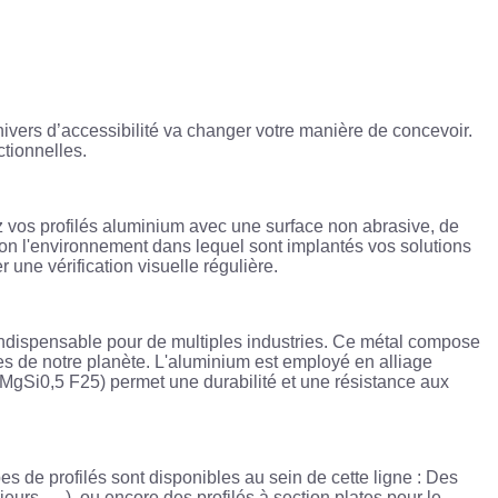
univers d’accessibilité va changer votre manière de concevoir.
ctionnelles.
avez vos profilés aluminium avec une surface non abrasive, de
 selon l'environnement dans lequel sont implantés vos solutions
 une vérification visuelle régulière.
 indispensable pour de multiples industries. Ce métal compose
les de notre planète. L'aluminium est employé en alliage
IMgSi0,5 F25) permet une durabilité et une résistance aux
es de profilés sont disponibles au sein de cette ligne : Des
ieurs, …), ou encore des profilés à section plates pour le