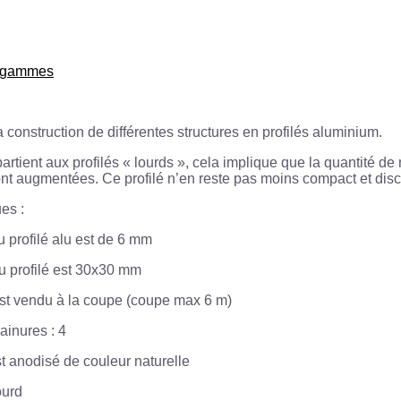
s gammes
a construction de différentes structures en profilés aluminium.
partient aux profilés « lourds », cela implique que la quantité d
ont augmentées. Ce profilé n’en reste pas moins compact et disc
es :
u profilé alu est de 6 mm
du profilé est 30x30 mm
est vendu à la coupe (coupe max 6 m)
ainures : 4
st anodisé de couleur naturelle
ourd