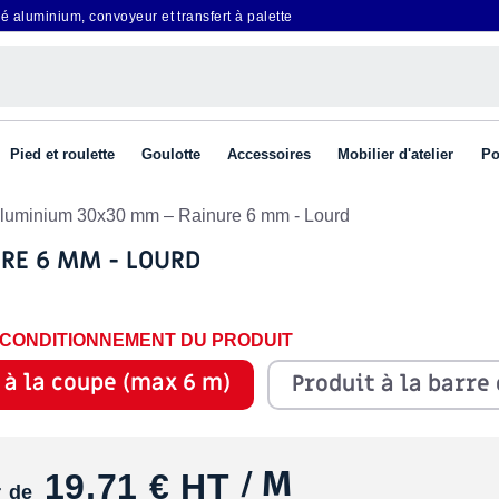
é aluminium, convoyeur et transfert à palette
Pied et roulette
Goulotte
Accessoires
Mobilier d'atelier
Po
 aluminium 30x30 mm – Rainure 6 mm - Lourd
RE 6 MM - LOURD
E CONDITIONNEMENT DU PRODUIT
 à la coupe (max 6 m)
Produit à la barre
19,71 €
HT
/ M
r de