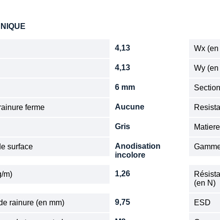
HNIQUE
4,13
Wx (en
4,13
Wy (en
6 mm
Sectio
Aucune
ainure ferme
Resista
Gris
Matier
Anodisation
de surface
Gamm
incolore
1,26
g/m)
Résista
(en N)
9,75
de rainure (en mm)
ESD