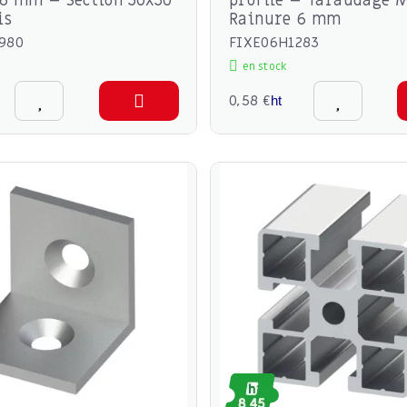
6 mm – Section 30x30
profilé – Taraudage 
is
Rainure 6 mm
980
FIXE06H1283
en stock
0,58 €
ht