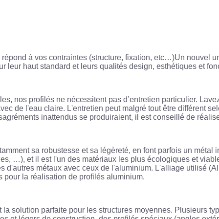
i répond à vos contraintes (structure, fixation, etc…)Un nouvel 
ur leur haut standard et leurs qualités design, esthétiques et fon
elles, nos profilés ne nécessitent pas d’entretien particulier. L
 avec de l'eau claire. L'entretien peut malgré tout être différent
réments inattendus se produiraient, il est conseillé de réaliser
otamment sa robustesse et sa légèreté, en font parfois un métal
s, …), et il est l'un des matériaux les plus écologiques et viab
s d'autres métaux avec ceux de l'aluminium. L'alliage utilisé (A
s pour la réalisation de profilés aluminium.
t la solution parfaite pour les structures moyennes. Plusieurs typ
es et légers de construction, des profilés spéciaux (angles extér