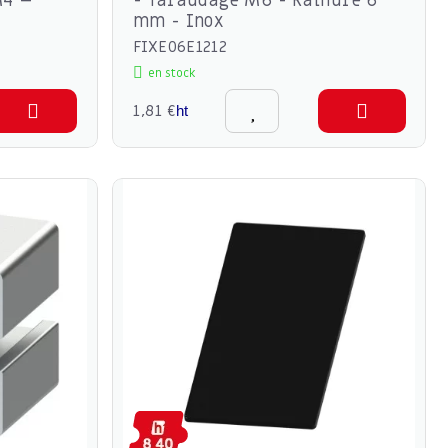
M4 –
- Taraudage M6 - Rainure 6
mm - Inox
FIXE06E1212
en stock
1,81 €
ht