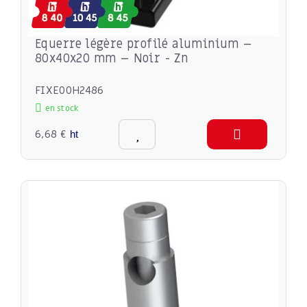
Equerre légère profilé aluminium –
80x40x20 mm – Noir - Zn
FIXE00H2486
en stock
6,68 €
ht