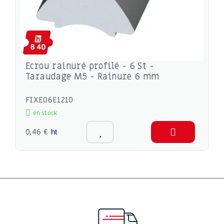
Ecrou rainuré profilé - 6 St -
Taraudage M5 - Rainure 6 mm
FIXE06E1210
en stock
0,46 €
ht