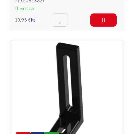
FIXE06E3827
en stock
10,95 €
ht