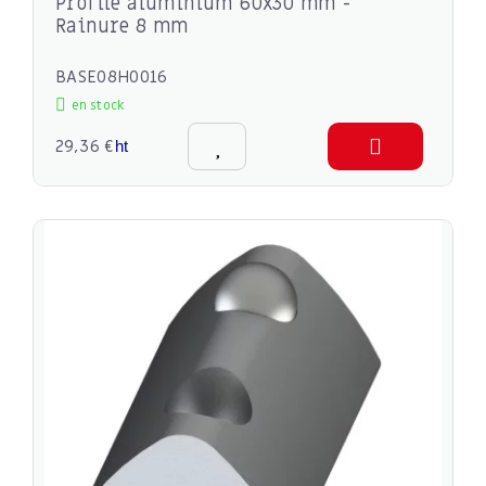
Profilé aluminium 60x30 mm -
Rainure 8 mm
BASE08H0016
en stock
29,36 €
ht