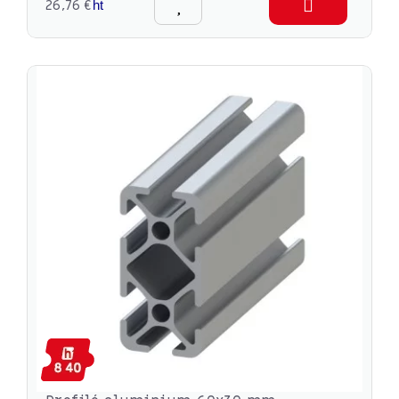
26,76 €
ht