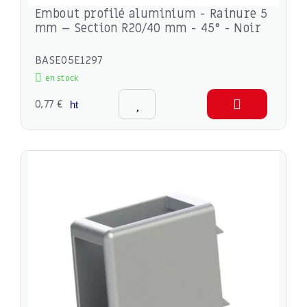
Embout profilé aluminium - Rainure 5
mm – Section R20/40 mm - 45° - Noir
BASE05E1297
en stock
0,77 €
ht