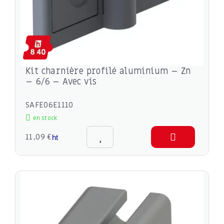
Kit charnière profilé aluminium – Zn
– 6/6 – Avec vis
SAFE06E1110
en stock
11,09 €
ht