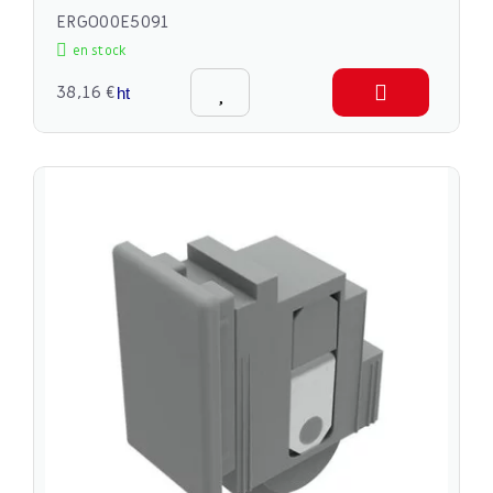
ERGO00E5091
en stock
38,16 €
ht