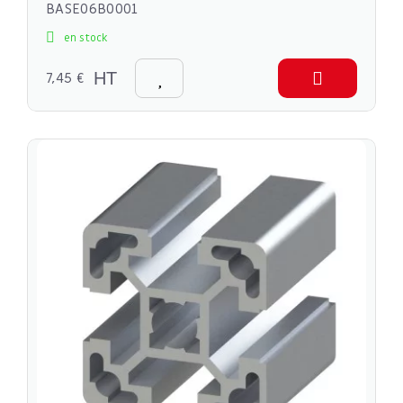
BASE06B0001
en stock
7,45 €
HT