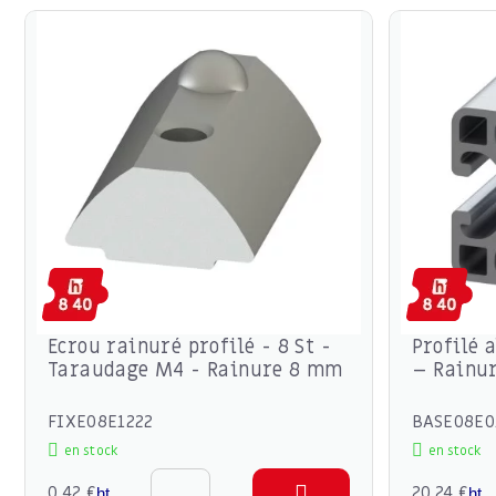
Ecrou rainuré profilé - 8 St -
Profilé
Taraudage M4 - Rainure 8 mm
– Rainu
FIXE08E1222
BASE08E0
en stock
en stock
0,42 €
20,24 €
ht
ht