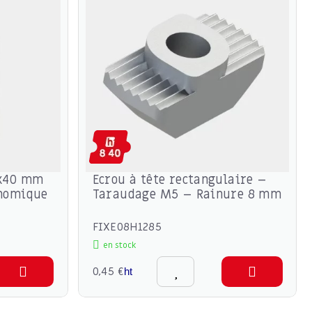
0x40 mm
Ecrou à tête rectangulaire –
onomique
Taraudage M5 – Rainure 8 mm
FIXE08H1285
en stock
0,45 €
ht