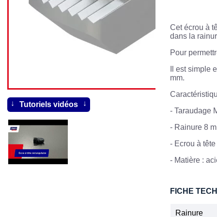
Cet écrou à tê
dans la rainur
Pour permettre
Il est simple 
mm.
Caractéristiq
Tutoriels vidéos
-
Taraudage
-
Rainure 8 
-
Ecrou à tête
-
Matière : ac
FICHE TEC
Rainure