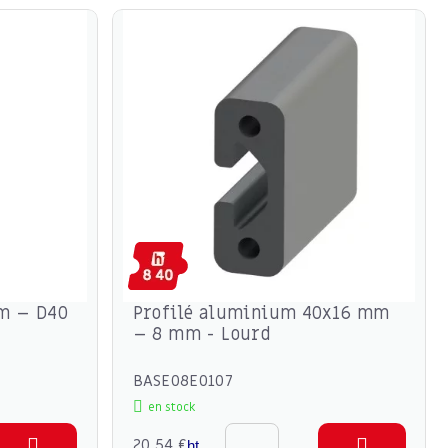
um – D40
Profilé aluminium 40x16 mm
– 8 mm - Lourd
BASE08E0107
en stock
20,54 €
ht