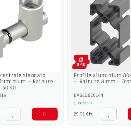
 centrale standard
Profilé aluminium 8
aluminium – Rainure
– Rainure 8 mm - Ec
 30 40
419
BASE08E0144
en stock
29,91 €
ht