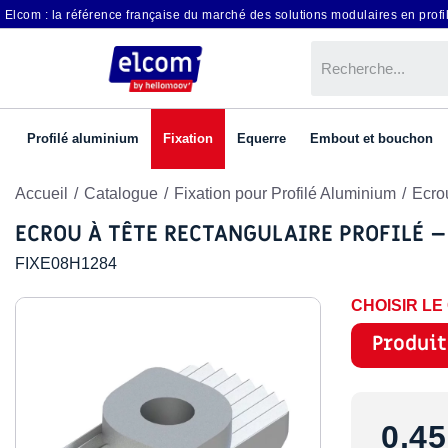
Elcom : la référence française du marché des solutions modulaires en profil
Profilé aluminium
Fixation
Equerre
Embout et bouchon
Accueil
Catalogue
Fixation pour Profilé Aluminium
Ecro
ECROU À TÊTE RECTANGULAIRE PROFILÉ 
FIXE08H1284
CHOISIR L
Produit
0,45