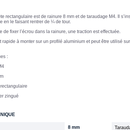
te rectangulaire est de rainure 8 mm et de taraudage M4. Il s’ins
e en le faisant rentrer de ¼ de tour.
 de fixer l’écrou dans la rainure, une traction est effectuée.
et rapide à monter sur un profilé aluminium et peut être utilisé s
ues :
 M4
mm
 rectangulaire
ier zingué
HNIQUE
8 mm
Tarauda