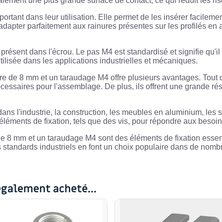
également une plus grande surface de contact, ce qui réduit les
tant dans leur utilisation. Elle permet de les insérer facilement
adapter parfaitement aux rainures présentes sur les profilés en 
e présent dans l'écrou. Le pas M4 est standardisé et signifie qu'
tilisée dans les applications industrielles et mécaniques.
ure de 8 mm et un taraudage M4 offre plusieurs avantages. Tout d'
cessaires pour l'assemblage. De plus, ils offrent une grande rési
ns l'industrie, la construction, les meubles en aluminium, les sy
es éléments de fixation, tels que des vis, pour répondre aux besoi
de 8 mm et un taraudage M4 sont des éléments de fixation essen
les standards industriels en font un choix populaire dans de nom
également acheté...