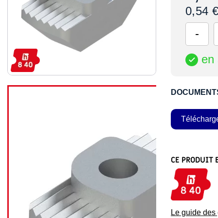
0,54 
en 

DOCUMENT
Télécharg
CE PRODUIT 
Le guide de