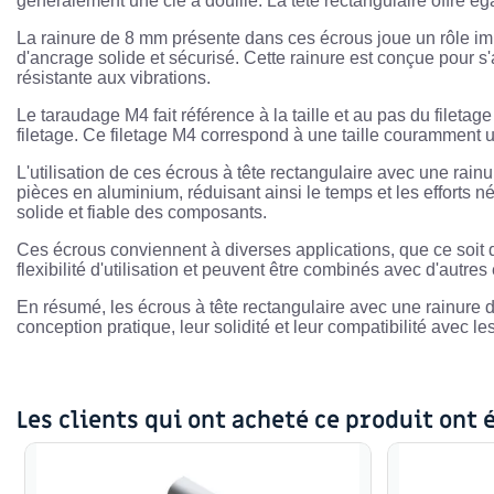
généralement une clé à douille. La tête rectangulaire offre 
La rainure de 8 mm présente dans ces écrous joue un rôle impor
d'ancrage solide et sécurisé. Cette rainure est conçue pour s'
résistante aux vibrations.
Le taraudage M4 fait référence à la taille et au pas du filetag
filetage. Ce filetage M4 correspond à une taille couramment u
L'utilisation de ces écrous à tête rectangulaire avec une rain
pièces en aluminium, réduisant ainsi le temps et les efforts né
solide et fiable des composants.
Ces écrous conviennent à diverses applications, que ce soit da
flexibilité d'utilisation et peuvent être combinés avec d'autr
En résumé, les écrous à tête rectangulaire avec une rainure 
conception pratique, leur solidité et leur compatibilité avec 
Les clients qui ont acheté ce produit ont 