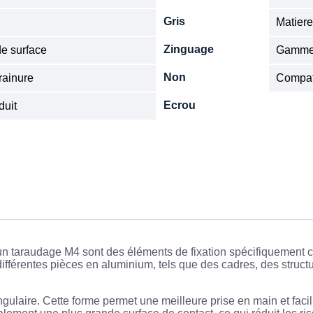
Gris
Matier
Zinguage
de surface
Gamm
Non
rainure
Compat
Ecrou
duit
un taraudage M4 sont des éléments de fixation spécifiquement c
 différentes pièces en aluminium, tels que des cadres, des stru
ulaire. Cette forme permet une meilleure prise en main et facilite 