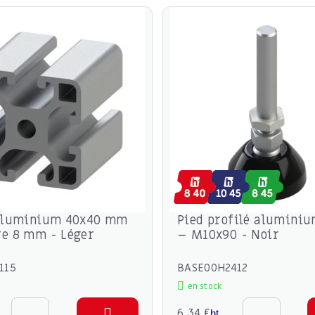
 aluminium 40x40 mm
Pied profilé alumini
re 8 mm - Léger
– M10x90 - Noir
115
BASE00H2412
en stock
6,34 €
ht