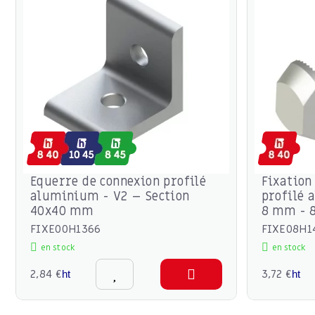
Equerre de connexion profilé
Fixation
aluminium - V2 – Section
profilé 
40x40 mm
8 mm - 8
FIXE00H1366
FIXE08H1
en stock
en stock
2,84 €
3,72 €
ht
ht