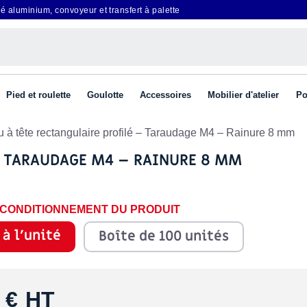
é aluminium, convoyeur et transfert à palette
Pied et roulette
Goulotte
Accessoires
Mobilier d'atelier
Po
u à tête rectangulaire profilé – Taraudage M4 – Rainure 8 mm
– TARAUDAGE M4 – RAINURE 8 MM
E CONDITIONNEMENT DU PRODUIT
 à l'unité
Boîte de 100 unités
 €
HT