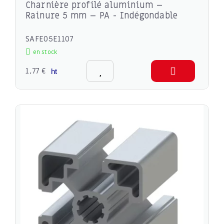
Charnière profilé aluminium –
Rainure 5 mm – PA - Indégondable
SAFE05E1107
en stock
1,77 €
ht