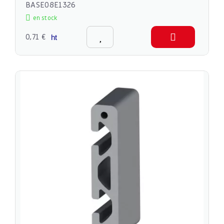
BASE08E1326
en stock
0,71 €
ht