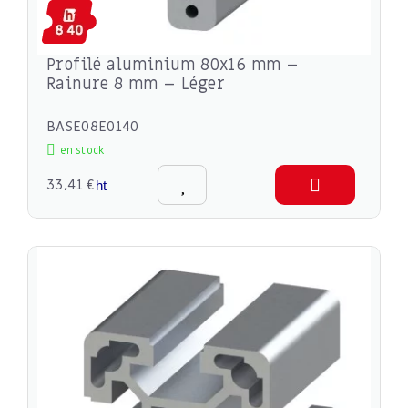
Profilé aluminium 80x16 mm –
Rainure 8 mm – Léger
BASE08E0140
en stock
33,41 €
ht