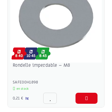
Rondelle imperdable – M8
SAFE00H1898
en stock
0,21 €
ht