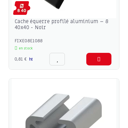
Cache équerre profilé aluminium – 8
40x40 - Noir
FIXE08E1088
en stock
0,81 €
ht