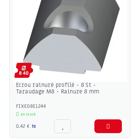
Ecrou rainuré profilé - 8 St -
Taraudage M8 - Rainure 8 mm
FIXE08E1244
en stock
0,42 €
ht