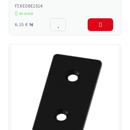
FIXE08E1514
en stock
6,15 €
ht