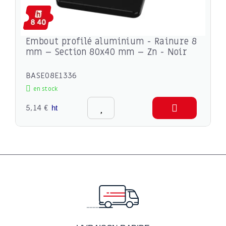
Embout profilé aluminium - Rainure 8
mm – Section 80x40 mm – Zn - Noir
BASE08E1336
en stock
5,14 €
ht