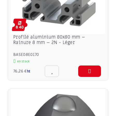
Profilé aluminium 80x80 mm –
Rainure 8 mm – 2N - Léger
BASE08E0170
en stock
76,26 €
ht