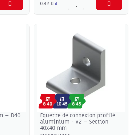
0,42 €
ht
um – D40
Equerre de connexion profilé
aluminium - V2 – Section
40x40 mm