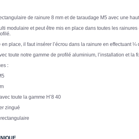
rectangulaire de rainure 8 mm et de taraudage M5 avec une hau
ulti modulaire et peut être mis en place dans toutes les rainure
ofilé.
 en place, il faut insérer l’écrou dans la rainure en effectuant ¼ d
c toute notre gamme de profilé aluminium, l’installation et la fi
ues :
M5
mm
avec toute la gamme H’8 40
ier zingué
 rectangulaire
HNIQUE