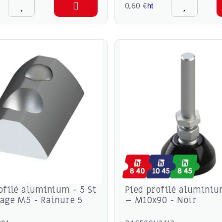
0,60 €
ht
ofilé aluminium - 5 St
Pied profilé alumini
age M5 - Rainure 5
– M10x90 - Noir