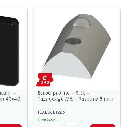
nium –
Ecrou profilé - 8 St -
on 40x40
Taraudage M5 - Rainure 8 mm
FIXE08E1223
en stock