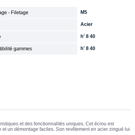
M5
ge - Filetage
Acier
e
h' 8 40
e
h' 8 40
ibilité gammes
ristiques et des fonctionnalités uniques. Cet écrou est
ge et un démontage faciles. Son revêtement en acier zingué lui