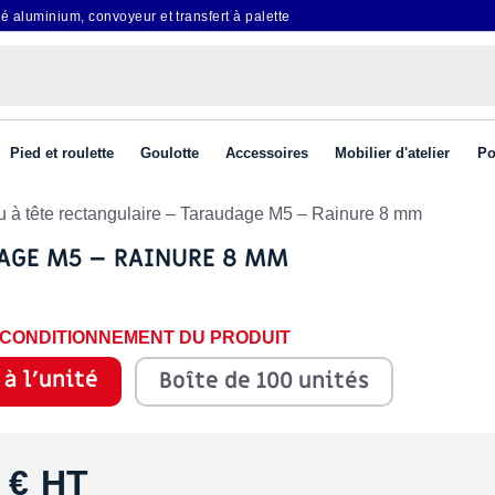
é aluminium, convoyeur et transfert à palette
Pied et roulette
Goulotte
Accessoires
Mobilier d'atelier
Po
u à tête rectangulaire – Taraudage M5 – Rainure 8 mm
DAGE M5 – RAINURE 8 MM
E CONDITIONNEMENT DU PRODUIT
 à l'unité
Boîte de 100 unités
 €
HT