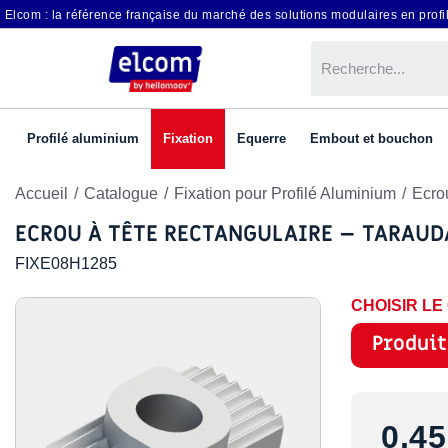
Elcom : la référence française du marché des solutions modulaires en profil
Profilé aluminium
Fixation
Equerre
Embout et bouchon
Accueil
Catalogue
Fixation pour Profilé Aluminium
Ecro
ECROU À TÊTE RECTANGULAIRE – TARAU
FIXE08H1285
CHOISIR L
Produit
0,45