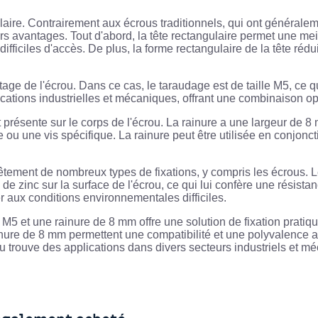
ulaire. Contrairement aux écrous traditionnels, qui ont générale
s avantages. Tout d'abord, la tête rectangulaire permet une meille
iciles d'accès. De plus, la forme rectangulaire de la tête réduit l
etage de l'écrou. Dans ce cas, le taraudage est de taille M5, ce 
ations industrielles et mécaniques, offrant une combinaison opt
présente sur le corps de l'écrou. La rainure a une largeur de 8
e ou une vis spécifique. La rainure peut être utilisée en conjonc
êtement de nombreux types de fixations, y compris les écrous. L
 zinc sur la surface de l'écrou, ce qui lui confère une résistanc
r aux conditions environnementales difficiles.
5 et une rainure de 8 mm offre une solution de fixation pratique 
inure de 8 mm permettent une compatibilité et une polyvalence a
ou trouve des applications dans divers secteurs industriels et méc