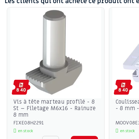
Les clients qui ont acheté ce produit ont 
Vis à tête marteau profilé - 8
Coulisse
St – Filetage M6x16 - Rainure
- 8 mm 
8 mm
FIXE08H2291
MOOV08E
en stock
en stock