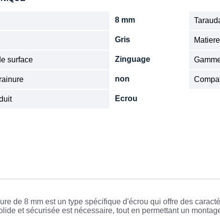
8 mm
Tarauda
Gris
Matier
Zinguage
de surface
Gamm
non
rainure
Compat
Ecrou
duit
ure de 8 mm est un type spécifique d'écrou qui offre des caracté
solide et sécurisée est nécessaire, tout en permettant un monta