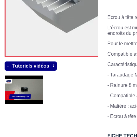
Ecrou à tête 
L’écrou est m
endroits du pr
Pour le mettre
Compatible ave
Caractéristiq
Tutoriels vidéos
-
Taraudage 
-
Rainure 8 
-
Compatible 
-
Matière : ac
-
Ecrou à tête
FICHE TEC