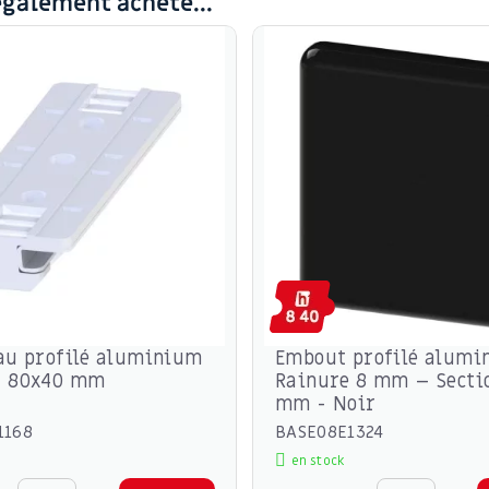
également acheté...
au profilé aluminium
Embout profilé alumi
- 80x40 mm
Rainure 8 mm – Secti
mm - Noir
1168
BASE08E1324
en stock