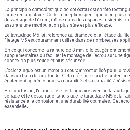
La principale caractéristique de cet écrou est sa tête rectang
forme rectangulaire. Cette conception spécifique offre plusieur
desserrage de l'écrou, même dans des espaces restreints ou diff
assurant une manipulation plus sûre et plus efficace.
Le taraudage M5 fait référence au diamètre et à l'étape du fil
filetage M5 est couramment utilisé dans de nombreuses applic
En ce qui concerne la rainure de 8 mm, elle est généralement 
supplémentaires ou faciliter le montage de l'écrou sur une tig
connexion plus solide et plus sécurisée.
L'acier zingué est un matériau couramment utilisé pour le rev
dans un bain de zinc fondu. Cela crée une couche protectrice de
également apprécié pour sa durabilité et sa capacité à résiste
En conclusion, l'écrou à tête rectangulaire avec un taraudage M
serrage et le desserrage, tandis que le taraudage M5 et la ra
résistance à la corrosion et une durabilité optimales. Cet écr
essentielle.