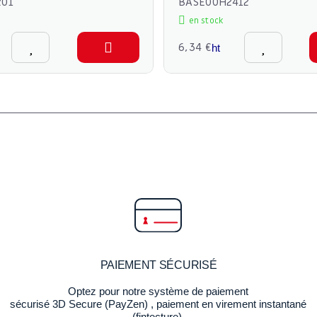
201
BASE00H2412
en stock
6,34 €
ht
PAIEMENT SÉCURISÉ
Optez pour notre système de paiement
sécurisé 3D Secure (PayZen) , paiement en virement instantané
(fintecture).