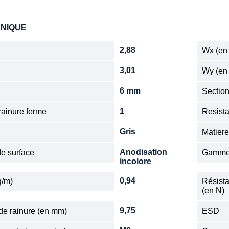
HNIQUE
2,88
Wx (en
3,01
Wy (en
6 mm
Sectio
1
ainure ferme
Resista
Gris
Matier
Anodisation
de surface
Gamm
incolore
0,94
g/m)
Résista
(en N)
9,75
de rainure (en mm)
ESD