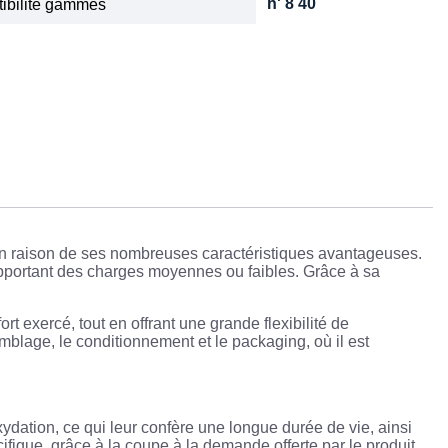
h' 8 40
ibilité gammes
 en raison de ses nombreuses caractéristiques avantageuses.
supportant des charges moyennes ou faibles. Grâce à sa
rt exercé, tout en offrant une grande flexibilité de
emblage, le conditionnement et le packaging, où il est
oxydation, ce qui leur confère une longue durée de vie, ainsi
cifique, grâce à la coupe à la demande offerte par le produit.