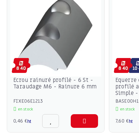
Ecrou rainuré profilé - 6 St -
Equerre 
Taraudage M6 - Rainure 6 mm
profilé 
Simple -
FIXE06E1213
BASE00H1
en stock
en stock
0,46 €
7,60 €
ht
ht