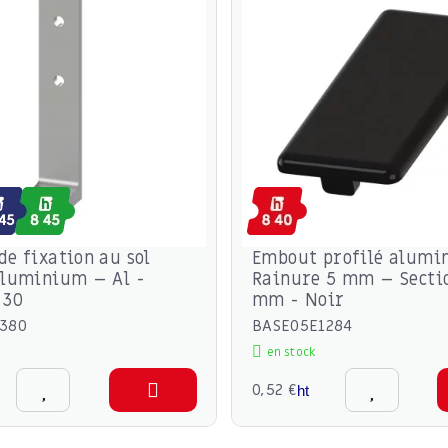
de fixation au sol
Embout profilé alumi
aluminium – Al -
Rainure 5 mm – Secti
 30
mm - Noir
380
BASE05E1284
en stock
0,52 €
ht