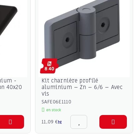
nium -
Kit charnière profilé
on 40x20
aluminium – Zn – 6/6 – Avec
vis
SAFE06E1110
en stock
11,09 €
ht