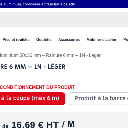
é aluminium, convoyeur et transfert à palette
Pied et roulette
Goulotte
Accessoires
Mobilier d'atelier
Po
 aluminium 30x30 mm – Rainure 6 mm – 1N - Léger
E 6 MM – 1N - LÉGER
E CONDITIONNEMENT DU PRODUIT
 à la coupe (max 6 m)
Produit à la barre
16,69 €
HT
/ M
r de