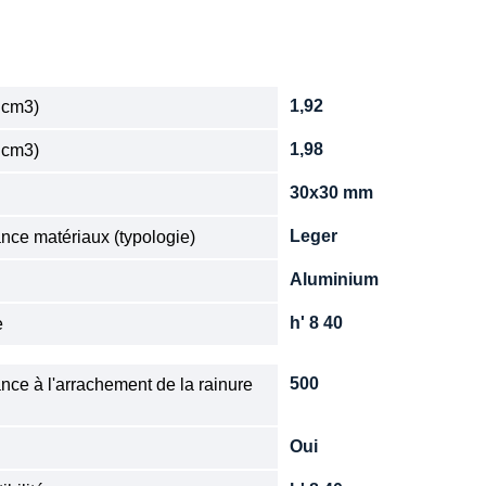
1,92
 cm3)
1,98
 cm3)
30x30 mm
n
Leger
nce matériaux (typologie)
Aluminium
e
h' 8 40
e
500
nce à l'arrachement de la rainure
Oui