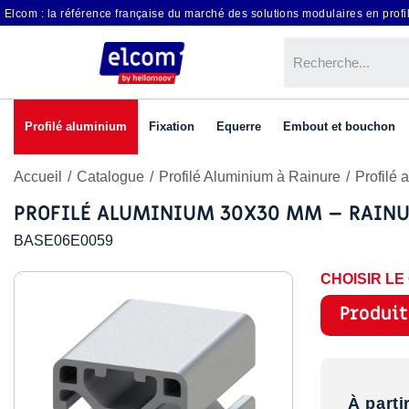
Elcom : la référence française du marché des solutions modulaires en profil
Profilé aluminium
Fixation
Equerre
Embout et bouchon
Accueil
Catalogue
Profilé Aluminium à Rainure
Profilé
PROFILÉ ALUMINIUM 30X30 MM – RAINUR
BASE06E0059
CHOISIR L
Produit
À parti