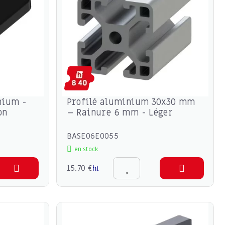
nium -
Profilé aluminium 30x30 mm
on
– Rainure 6 mm - Léger
r
BASE06E0055
en stock
15,70 €
ht