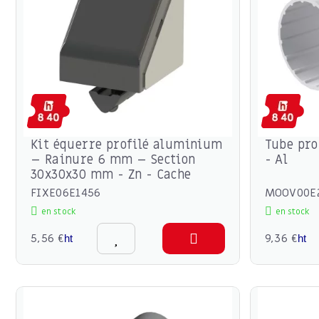
Kit équerre profilé aluminium
Tube pro
– Rainure 6 mm – Section
- Al
30x30x30 mm - Zn - Cache
FIXE06E1456
MOOV00E
en stock
en stock
5,56 €
9,36 €
ht
ht