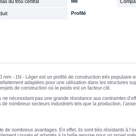
M8
ax du trou central
Compat
Profilé
duit
 mm - 1N - Léger est un profilé de construction très populaire
arfaitement adaptées pour une utilisation dans les structures 
projets de construction où le poids est un facteur clé.
s ne nécessitant pas une grande résistance aux contraintes d’effo
ns de nombreux secteurs industriels tels que la production, l'ass
te de nombreux avantages. En effet, ils sont très résistants à l’
acilement coupés et adaptés à la taille requise pour un projet spé