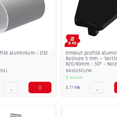
filé aluminium - D32
Embout profilé alumi
Rainure 5 mm – Secti
R20/40mm - 30° - Noi
2011
BASE05E1296
en stock
0,77 €
ht