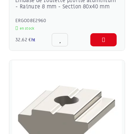
Embase de roulette profilé aluminium
- Rainure 8 mm - Section 80x40 mm
ERGO08E2960
en stock
32,62 €
ht