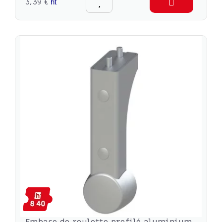
3,39 €
ht