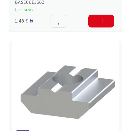
BASE08E1363
en stock
1,48 €
ht