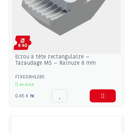
Ecrou à tête rectangulaire –
Taraudage M5 – Rainure 8 mm
FIXE08H1285
en stock
0,45 €
ht