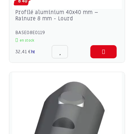
Profilé aluminium 40x40 mm –
Rainure 8 mm - Lourd
BASE08E0119
en stock
32,41 €
ht