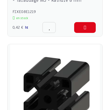
- Taraudage M3 - Rainure 8 mm
FIXE08E1219
en stock
0,42 €
ht