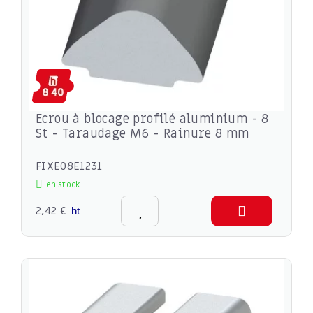
Ecrou à blocage profilé aluminium - 8
St - Taraudage M6 - Rainure 8 mm
FIXE08E1231
en stock
2,42 €
ht